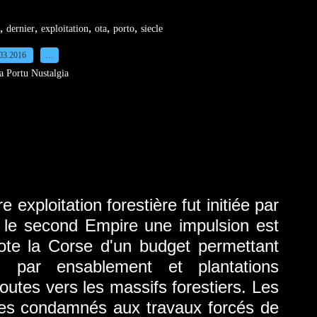
,
,
,
,
,
dernier
exploitation
ota
porto
siecle
03.2016
…
a Portu Nustalgia
ation forestière fut initiée par
 le second Empire une impulsion est
ote la Corse d'un budget permettant
s, par ensablement et plantations
routes vers les massifs forestiers. Les
 des condamnés aux travaux forcés de