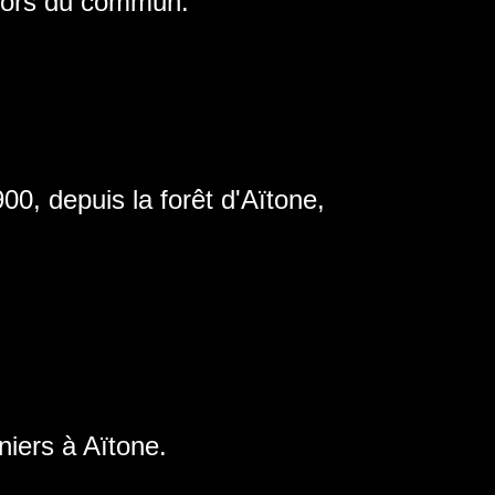
hors du commun.
0, depuis la forêt d'Aïtone,
iers à Aïtone.