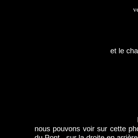
v
et le ch
Entre 1920
nous pouvons voir sur cette pho
du Pont, sur la droite en arrièr
e