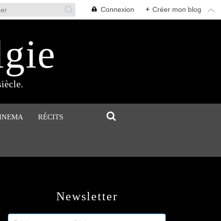
Connexion
+
Créer mon blog
lgie
iècle.
CINEMA
RÉCITS
Newsletter