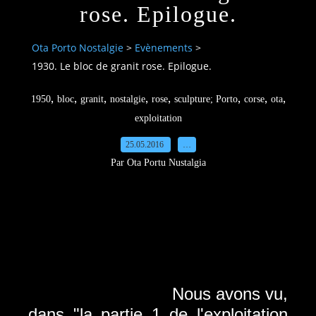
rose. Epilogue.
Ota Porto Nostalgie
>
Evènements
>
1930. Le bloc de granit rose. Epilogue.
,
,
,
,
,
,
,
,
1950
bloc
granit
nostalgie
rose
sculpture; Porto
corse
ota
exploitation
25.05.2016
…
Par Ota Portu Nustalgia
Nous avons vu,
dans "la partie 1 de l'exploitation