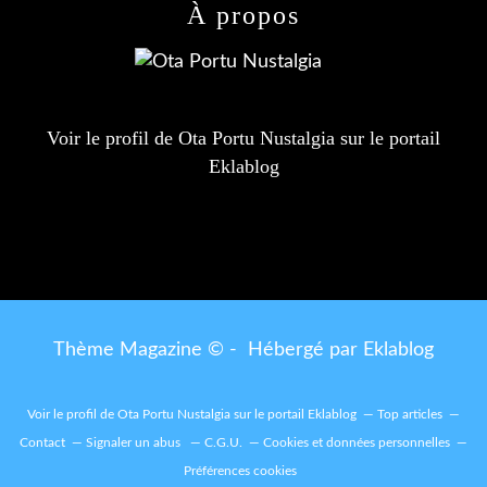
À propos
Voir le profil de
Ota Portu Nustalgia
sur le portail
Eklablog
Thème Magazine © - Hébergé par
Eklablog
Voir le profil de
Ota Portu Nustalgia
sur le portail Eklablog
Top articles
Contact
Signaler un abus
C.G.U.
Cookies et données personnelles
Préférences cookies