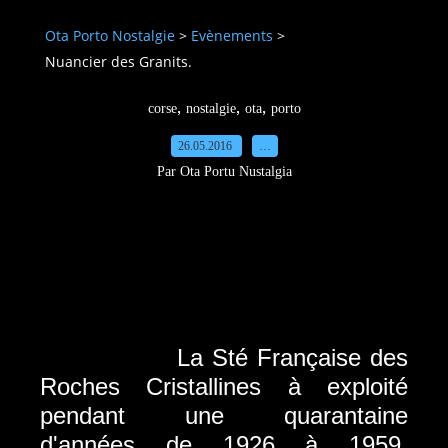
Ota Porto Nostalgie
>
Evènements
>
Nuancier des Granits.
,
,
,
corse
nostalgie
ota
porto
26.05.2016
…
Par Ota Portu Nustalgia
La Sté Française des
Roches Cristallines à exploité
pendant une quarantaine
d'années de 1926 à 1959,