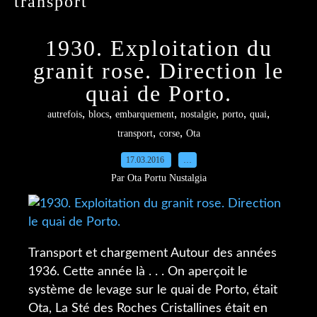
transport
1930. Exploitation du
granit rose. Direction le
quai de Porto.
,
,
,
,
,
,
autrefois
blocs
embarquement
nostalgie
porto
quai
,
,
transport
corse
Ota
17.03.2016
…
Par Ota Portu Nustalgia
Transport et chargement Autour des années
1936. Cette année là . . . On aperçoit le
système de levage sur le quai de Porto, était
Ota, La Sté des Roches Cristallines était en