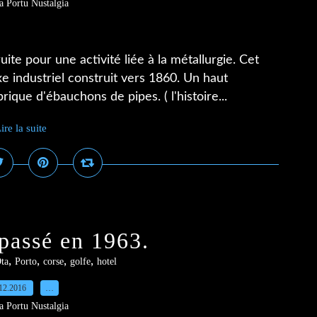
a Portu Nustalgia
ruite pour une activité liée à la métallurgie. Cet
 industriel construit vers 1860. Un haut
ique d'ébauchons de pipes. ( l'histoire...
ire la suite
 passé en 1963.
,
,
,
,
ta
Porto
corse
golfe
hotel
12.2016
…
a Portu Nustalgia