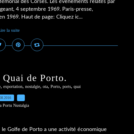
 Mémorial des Corses. Les évènements relatés par
sigeant, 4 septembre 1969. Paris-presse,
en 1969. Haut de page: Cliquez ic...
ire la suite
 Quai de Porto.
,
,
,
,
,
,
e
exportation
nostalgie
ota
Porto
ports
quai
08.2016
…
a Portu Nustalgia
 le Golfe de Porto a une activité économique