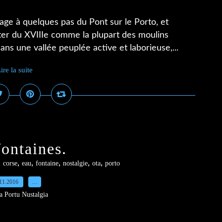
llage à quelques pas du Pont sur le Porto, et
ater du XVIIIe comme la plupart des moulins
ans une vallée peuplée active et laborieuse,...
ire la suite
ontaines.
,
,
,
,
,
,
corse
eau
fontaine
nostalgie
ota
porto
11.2016
…
a Portu Nustalgia