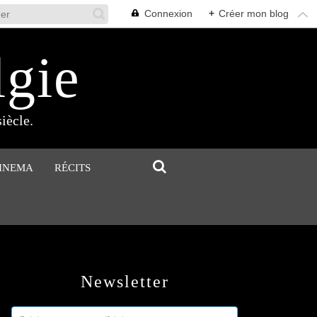
Connexion
+
Créer mon blog
lgie
iècle.
CINEMA
RÉCITS
Newsletter