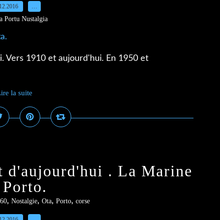
12.2016
…
a Portu Nustalgia
i. Vers 1910 et aujourd'hui. En 1950 et
ire la suite
t d'aujourd'hui . La Marine
 Porto.
,
,
,
,
60
Nostalgie
Ota
Porto
corse
12.2016
…