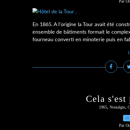
Par Ot
En 1865. A l'origine la Tour avait été const
ensemble de bâtiments formait le complexe
fourneau converti en minoterie puis en fabr
L
Cela s'est
,
,
1965
Nostalgie
O
13.
Par Ot