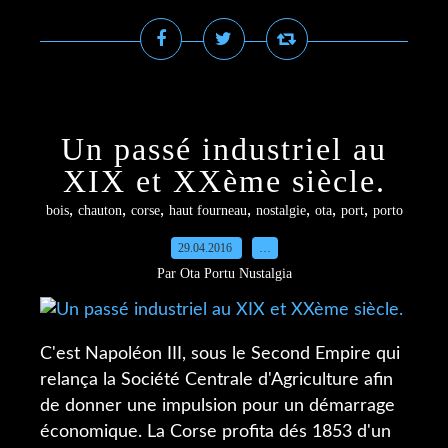
Un passé industriel au
XIX et XXème siècle.
,
,
,
,
,
,
,
bois
chauton
corse
haut fourneau
nostalgie
ota
port
porto
29.04.2016
…
Par Ota Portu Nustalgia
C'est Napoléon III, sous le Second Empire qui
relança la Société Centrale d'Agriculture afin
de donner une impulsion pour un démarrage
économique. La Corse profita dés 1853 d'un