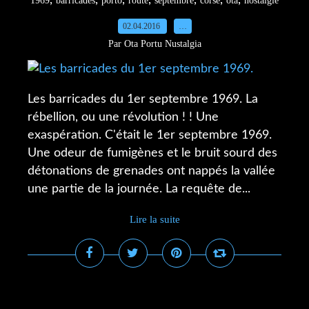
,
,
,
,
,
,
,
1969
barricades
porto
route
septembre
corse
ota
nostalgie
02.04.2016
…
Par Ota Portu Nustalgia
Les barricades du 1er septembre 1969. La
rébellion, ou une révolution ! ! Une
exaspération. C'était le 1er septembre 1969.
Une odeur de fumigènes et le bruit sourd des
détonations de grenades ont nappés la vallée
une partie de la journée. La requête de...
Lire la suite